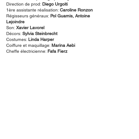
Direction de prod:
Diego Urgoiti
1ère assistante réalisation:
Caroline Ronzon
Régisseurs généraux:
Pol Guamis, Antoine
Lejoindre
Son:
Xavier Lavorel
Décors:
Sylvia Steinbrecht
Costumes:
Linda Harper
Coiffure et maquillage:
Marina Aebi
Cheffe électricienne:
Fafa Fierz
Cheffe machiniste:
Sophie Poncin
Montage:
Anita Roth
Sound design:
Clara Alloing
Mixage:
Denis Séchaud
PRODUCTION
Production:
Alina film
(Suisse),
Coproduction:
Lastor Media
(Espagne).
En coproduction avec la
RTS Radio
Télévision Suisse