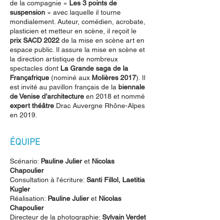
de la compagnie «
Les 3 points de
suspension
» avec laquelle il tourne
mondialement. Auteur, comédien, acrobate,
plasticien et metteur en scène, il reçoit le
prix SACD 2022
de la mise en scène art en
espace public. Il assure la mise en scène et
la direction artistique de nombreux
spectacles dont
La Grande saga de la
Françafrique
(nominé aux
Molières 2017
). Il
est invité au pavillon français de la
biennale
de Venise d’architecture
en 2018 et nommé
expert théâtre
Drac Auvergne Rhône-Alpes
en 2019.
​ÉQUIPE
Scénario:
Pauline Julier
et
Nicolas
Chapoulier
Consultation à l'écriture:
Santi Fillol, Laetitia
Kugler
Réalisation:
Pauline Julier
et
Nicolas
Chapoulier
Directeur de la photographie:
Sylvain Verdet