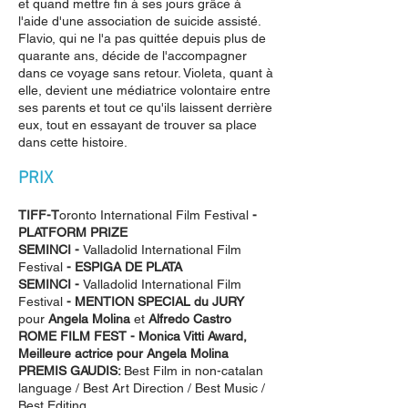
et quand mettre fin à ses jours grâce à
l'aide d'une association de suicide assisté.
Flavio, qui ne l'a pas quittée depuis plus de
quarante ans, décide de l'accompagner
dans ce voyage sans retour. Violeta, quant à
elle, devient une médiatrice volontaire entre
ses parents et tout ce qu'ils laissent derrière
eux, tout en essayant de trouver sa place
dans cette histoire.
PRIX
TIFF-T
oronto International Film Festival
-
PLATFORM PRIZE
SEMINCI -
Valladolid International Film
Festival
- ESPIGA DE PLATA
SEMINCI
-
Valladolid International Film
Festival
- MENTION SPECIAL du JURY
pour
Angela Molina
et
Alfredo Castro
ROME FILM FEST - Monica Vitti Award,
Meilleure actrice pour Angela Molina
PREMIS GAUDIS:
Best Film in non-catalan
language / Best Art Direction / Best Music /
Best Editing