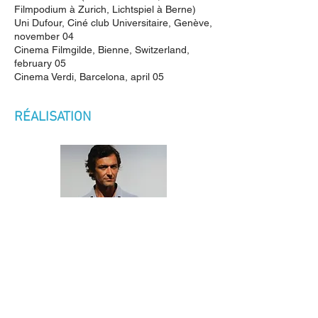
Filmpodium à Zurich, Lichtspiel à Berne)
Uni Dufour, Ciné club Universitaire, Genève,
november 04
Cinema Filmgilde, Bienne, Switzerland,
february 05
Cinema Verdi, Barcelona, april 05
​RÉALISATION
David Epiney
, née en 1976, formé dans le
dessin et le cinéma d’animation, a d’abord
travaillé comme graphiste à l’Atelier Pfund,
puis réalisé plusieurs films d’animation: les
Bains (2000), Galeries (2004), Le printemps
de Sant Ponç (2007, co-réalisation avec
Eugenia Mumenthaler, et Prose du
transsibérien (2014)​