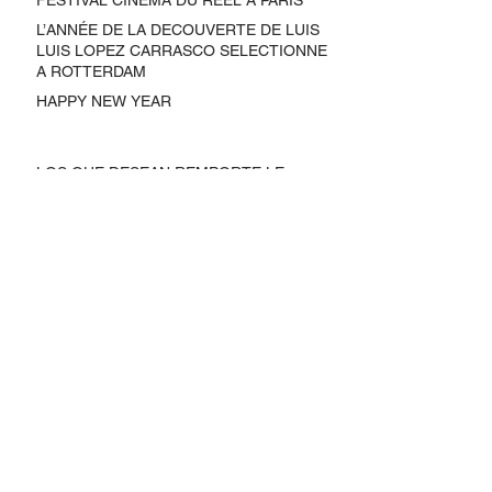
L’ANNÉE DE LA DECOUVERTE DE LUIS
LUIS LOPEZ CARRASCO SELECTIONNE
A ROTTERDAM
HAPPY NEW YEAR
LOS QUE DESEAN REMPORTE LE
2eme PRIX DU FESTIVAL ALCINE EN
ESPAGNE
Archive
February 2021
(1)
1 post
September 2020
(2)
2 posts
August 2020
(1)
1 post
July 2020
(1)
1 post
June 2020
(1)
1 post
March 2020
(1)
1 post
January 2020
(1)
1 post
December 2019
(1)
1 post
November 2019
(1)
1 post
October 2019
(3)
3 posts
July 2019
(1)
1 post