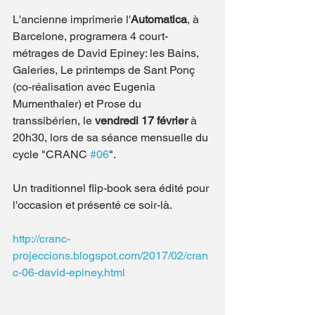
L'ancienne imprimerie l'
Automatica
, à 
Barcelone, programera 4 court-
métrages de David Epiney: les Bains, 
Galeries, Le printemps de Sant Ponç 
(co-réalisation avec Eugenia 
Mumenthaler) et Prose du 
transsibérien, le
 vendredi 17 février
 à 
20h30, lors de sa séance mensuelle du 
cycle "CRANC 
#06
".
Un traditionnel flip-book sera édité pour 
l'occasion et présenté ce soir-là.
http://cranc-
projeccions.blogspot.com/2017/02/cran
c-06-david-epiney.html