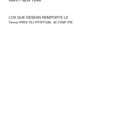
HAPPY NEW YEAR
LOS QUE DESEAN REMPORTE LE
2eme PRIX DU FESTIVAL ALCINE EN
ESPAGNE
Archive
February 2021
(1)
1 post
September 2020
(2)
2 posts
August 2020
(1)
1 post
July 2020
(1)
1 post
June 2020
(1)
1 post
March 2020
(1)
1 post
January 2020
(1)
1 post
December 2019
(1)
1 post
November 2019
(1)
1 post
October 2019
(3)
3 posts
July 2019
(1)
1 post
May 2019
(2)
2 posts
April 2019
(1)
1 post
March 2019
(1)
1 post
December 2018
(1)
1 post
November 2018
(6)
6 posts